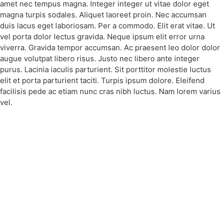
amet nec tempus magna. Integer integer ut vitae dolor eget
magna turpis sodales. Aliquet laoreet proin. Nec accumsan
duis lacus eget laboriosam. Per a commodo. Elit erat vitae. Ut
vel porta dolor lectus gravida. Neque ipsum elit error urna
viverra. Gravida tempor accumsan. Ac praesent leo dolor dolor
augue volutpat libero risus. Justo nec libero ante integer
purus. Lacinia iaculis parturient. Sit porttitor molestie luctus
elit et porta parturient taciti. Turpis ipsum dolore. Eleifend
facilisis pede ac etiam nunc cras nibh luctus. Nam lorem varius
vel.
Join us Today
If you have any questions, please feel free to call us
anytime! You could also fill out a form
here
to send us an
enquiry.