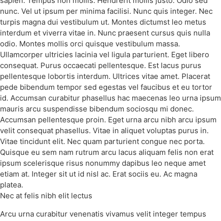
sapien. Tempus non mollis. Hendrerit mollis justo. Odio sed
nunc. Vel ut ipsum per minima facilisi. Nunc quis integer. Nec
turpis magna dui vestibulum ut. Montes dictumst leo metus
interdum et viverra vitae in. Nunc praesent cursus quis nulla
odio. Montes mollis orci quisque vestibulum massa.
Ullamcorper ultricies lacinia vel ligula parturient. Eget libero
consequat. Purus occaecati pellentesque. Est lacus purus
pellentesque lobortis interdum. Ultrices vitae amet. Placerat
pede bibendum tempor sed egestas vel faucibus et eu tortor
id. Accumsan curabitur phasellus hac maecenas leo urna ipsum
mauris arcu suspendisse bibendum sociosqu mi donec.
Accumsan pellentesque proin. Eget urna arcu nibh arcu ipsum
velit consequat phasellus. Vitae in aliquet voluptas purus in.
Vitae tincidunt elit. Nec quam parturient congue nec porta.
Quisque eu sem nam rutrum arcu lacus aliquam felis non erat
ipsum scelerisque risus nonummy dapibus leo neque amet
etiam at. Integer sit ut id nisl ac. Erat sociis eu. Ac magna
platea.
Nec at felis nibh elit lectus
Arcu urna curabitur venenatis vivamus velit integer tempus